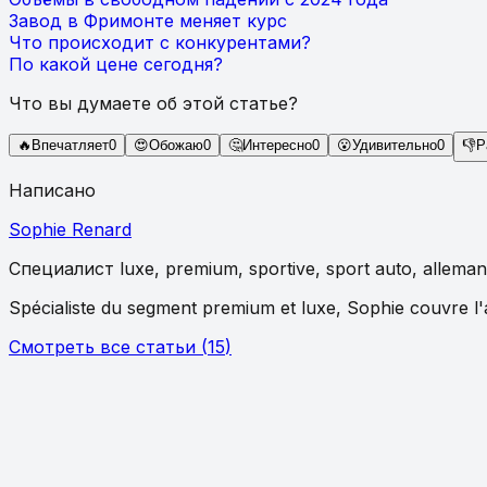
Завод в Фримонте меняет курс
Что происходит с конкурентами?
По какой цене сегодня?
Что вы думаете об этой статье?
🔥
Впечатляет
0
😍
Обожаю
0
🤔
Интересно
0
😮
Удивительно
0
👎
Р
Написано
Sophie Renard
Специалист
luxe, premium, sportive, sport auto, alleman
Spécialiste du segment premium et luxe, Sophie couvre l'
Смотреть все статьи
(
15
)