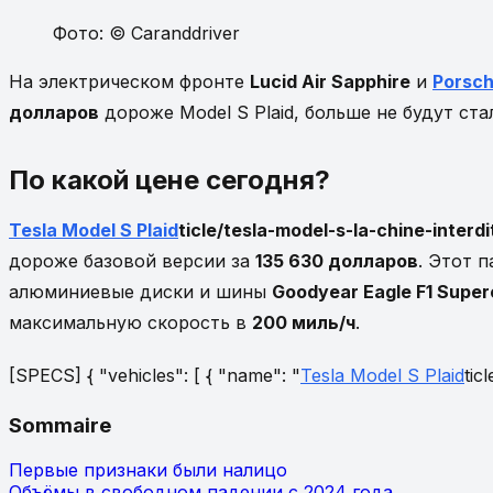
Фото: © Caranddriver
На электрическом фронте
Lucid Air Sapphire
и
Porsc
долларов
дороже Model S Plaid, больше не будут ст
По какой цене сегодня?
Tesla Model S Plaid
ticle/tesla-model-s-la-chine-interd
дороже базовой версии за
135 630 долларов
. Этот 
алюминиевые диски и шины
Goodyear Eagle F1 Super
максимальную скорость в
200 миль/ч
.
[SPECS] { "vehicles": [ { "name": "
Tesla Model S Plaid
tic
Sommaire
Первые признаки были налицо
Объёмы в свободном падении с 2024 года