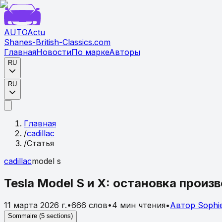
AUTO
Actu
Shanes-British-Classics.com
Главная
Новости
По марке
Авторы
RU
RU
Главная
/
cadillac
/
Статья
cadillac
model s
Tesla Model S и X: остановка прои
11 марта 2026 г.
•
666
слов
•
4
мин чтения
•
Автор
Sophi
Sommaire (
5
sections)