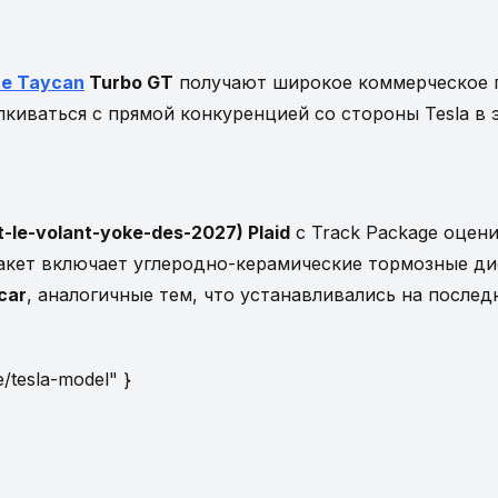
he Taycan
Turbo GT
получают широкое коммерческое п
алкиваться с прямой конкуренцией со стороны Tesla в
it-le-volant-yoke-des-2027) Plaid
с Track Package оцен
пакет включает углеродно-керамические тормозные ди
car
, аналогичные тем, что устанавливались на послед
le/tesla-model" }