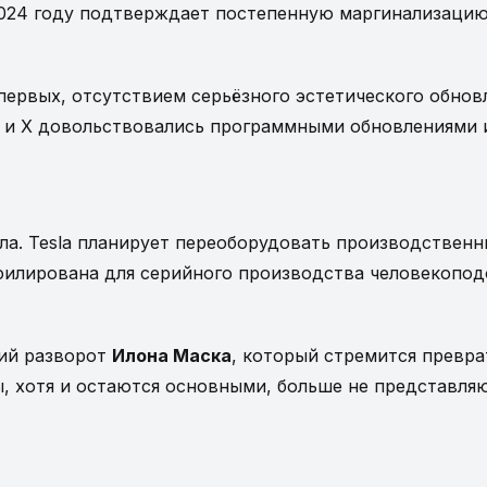
024 году подтверждает постепенную маргинализацию
первых, отсутствием серьёзного эстетического обновл
 S и X довольствовались программными обновлениями
ела. Tesla планирует переоборудовать производственн
офилирована для серийного производства человекопо
кий разворот
Илона Маска
, который стремится превра
, хотя и остаются основными, больше не представля