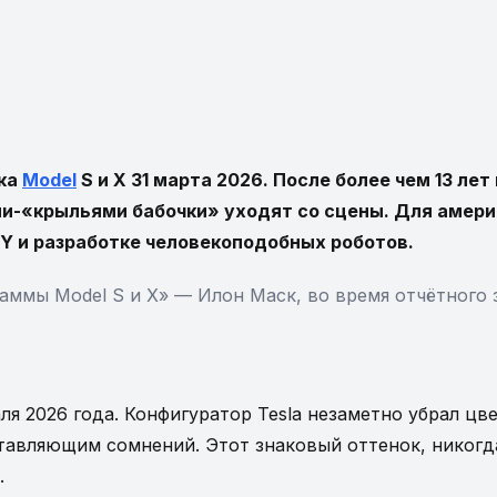
ска
Model
S и X 31 марта 2026. После более чем 13 л
ми-«крыльями бабочки» уходят со сцены. Для амери
l Y и разработке человекоподобных роботов.
ммы Model S и X» — Илон Маск, во время отчётного з
я 2026 года. Конфигуратор Tesla незаметно убрал цв
оставляющим сомнений. Этот знаковый оттенок, никог
.