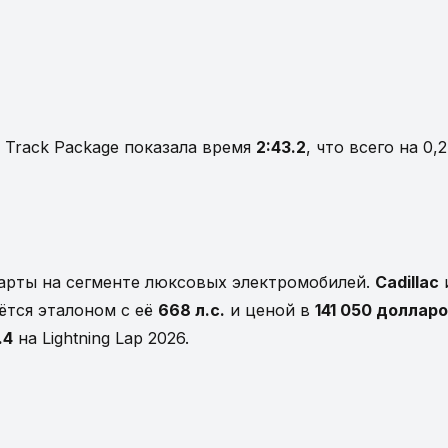
d с Track Package показала время
2:43.2
, что всего на 0
арты на сегменте люксовых электромобилей.
Cadillac
аётся эталоном с её
668 л.с.
и ценой в
141 050 доллар
.4
на Lightning Lap 2026.