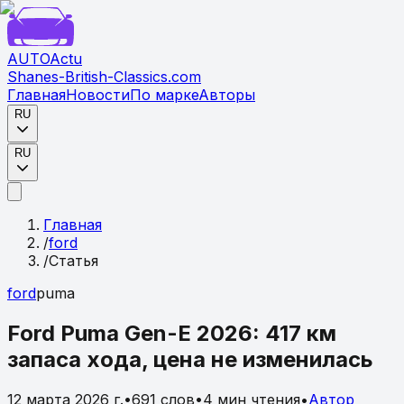
AUTO
Actu
Shanes-British-Classics.com
Главная
Новости
По марке
Авторы
RU
RU
Главная
/
ford
/
Статья
ford
puma
Ford Puma Gen-E 2026: 417 км
запаса хода, цена не изменилась
12 марта 2026 г.
•
691
слов
•
4
мин чтения
•
Автор