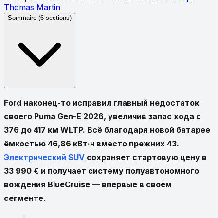
Thomas
Martin
Sommaire (
6
sections)
Ford наконец-то исправил главный недостаток
своего
Puma Gen-E
2026, увеличив запас хода с
376 до 417 км WLTP
. Всё благодаря новой батарее
ёмкостью
46,86 кВт·ч
вместо прежних 43.
Электрический SUV
сохраняет стартовую цену в
33 990 €
и получает систему полуавтономного
вождения
BlueCruise
— впервые в своём
сегменте.