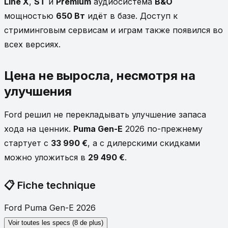
Line X
,
ST
и
Premium
аудиосистема
B&O
мощностью
650 Вт
идёт в базе. Доступ к
стриминговым сервисам и играм также появился во
всех версиях.
Цена не выросла, несмотря на
улучшения
Ford решил не перекладывать улучшение запаса
хода на ценник.
Puma Gen-E
2026 по-прежнему
стартует с
33 990 €
, а с дилерскими скидками
можно уложиться в
29 490 €
.
📋
Fiche technique
Ford Puma Gen-E 2026
Voir toutes les specs (8 de plus)