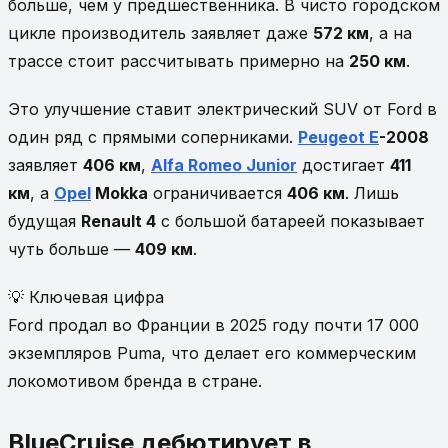
больше, чем у предшественника. В чисто городском
цикле производитель заявляет даже
572 км
, а на
трассе стоит рассчитывать примерно на
250 км
.
Это улучшение ставит электрический SUV от Ford в
один ряд с прямыми соперниками.
Peugeot E
-2008
заявляет
406 км
,
Alfa Romeo Junior
достигает
411
км
, а
Opel
Mokka
ограничивается
406 км
. Лишь
будущая
Renault 4
с большой батареей показывает
чуть больше —
409 км
.
💡 Ключевая цифра
Ford продал во Франции в 2025 году почти 17 000
экземпляров Puma, что делает его коммерческим
локомотивом бренда в стране.
BlueCruise дебютирует в