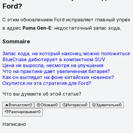
Ford?
С этим обновлением Ford исправляет главный упрёк
в адрес
Puma Gen-E
: недостаточный запас хода.
Sommaire
Запас хода, на который наконец можно положиться
BlueCruise дебютирует в компактном SUV
Цена не выросла, несмотря на улучшения
Что на практике даёт увеличенная батарея?
Как он выглядит на фоне китайских новинок?
Окупится ли эта стратегия для Ford?
Что вы думаете об этой статье?
🔥
Впечатляет
0
😍
Обожаю
0
🤔
Интересно
0
😮
Удивительно
0
👎
Разочаровывает
0
Написано