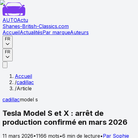
AUTO
Actu
Shanes-British-Classics.com
Accueil
Actualités
Par marque
Auteurs
FR
FR
Accueil
/
cadillac
/
Article
cadillac
model s
Tesla Model S et X : arrêt de
production confirmé en mars 2026
11 mars 2026
•
1166
mots
•
6
min de lecture
•
Par
Sophie