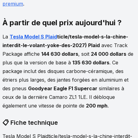
premium
.
À partir de quel prix aujourd'hui ?
La
Tesla Model S Plaid
ticle/tesla-model-s-la-chine-
interdit-le-volant-yoke-des-2027) Plaid
avec Track
Package affiche
144 630 dollars
, soit
24 000 dollars
de
plus que la version de base à
135 630 dollars
. Ce
package inclut des disques carbone-céramique, des
étriers plus larges, des jantes forgées en aluminium et
des pneus
Goodyear Eagle F1 Supercar
similaires à
ceux de la dernière Camaro ZL1 1LE. Il débloque
également une vitesse de pointe de
200 mph
.
📋
Fiche technique
Tesla Model S Plaidticle/tesla-model-s-la-chine-interdit-