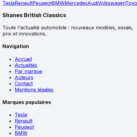
Tesla
Renault
Peugeot
BMW
Mercedes
Audi
Volkswagen
Toyo
Shanes British Classics
Toute l'actualité automobile : nouveaux modèles, essais,
prix et innovations.
Navigation
Accueil
Actualités
Par marque
Auteurs
Contact
Mentions légales
Marques populaires
Tesla
Renault
Peugeot
BMW