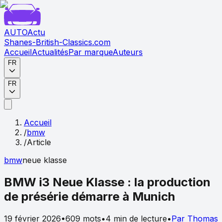
AUTO
Actu
Shanes-British-Classics.com
Accueil
Actualités
Par marque
Auteurs
FR
FR
Accueil
/
bmw
/
Article
bmw
neue klasse
BMW i3 Neue Klasse : la production
de présérie démarre à Munich
19 février 2026
•
609
mots
•
4
min de lecture
•
Par
Thomas