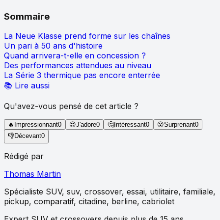
Sommaire
La Neue Klasse prend forme sur les chaînes
Un pari à 50 ans d'histoire
Quand arrivera-t-elle en concession ?
Des performances attendues au niveau
La Série 3 thermique pas encore enterrée
📚 Lire aussi
Qu'avez-vous pensé de cet article ?
🔥
Impressionnant
0
😍
J'adore
0
🤔
Intéressant
0
😮
Surprenant
0
👎
Décevant
0
Rédigé par
Thomas Martin
Spécialiste
SUV, suv, crossover, essai, utilitaire, familiale,
pickup, comparatif, citadine, berline, cabriolet
Expert SUV et crossovers depuis plus de 15 ans,