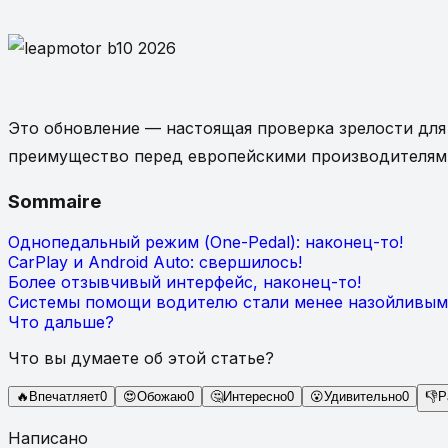
Это обновление — настоящая проверка зрелости дл
преимущество перед европейскими производителями,
Sommaire
Однопедальный режим (One-Pedal): наконец-то!
CarPlay и Android Auto: свершилось!
Более отзывчивый интерфейс, наконец-то!
Системы помощи водителю стали менее назойливы
Что дальше?
Что вы думаете об этой статье?
🔥
Впечатляет
0
😍
Обожаю
0
🤔
Интересно
0
😮
Удивительно
0
👎
Р
Написано