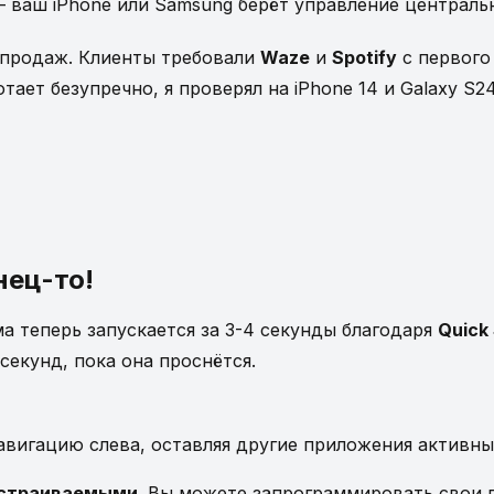
 ваш iPhone или Samsung берёт управление центральн
е продаж. Клиенты требовали
Waze
и
Spotify
с первого
ает безупречно, я проверял на iPhone 14 и Galaxy S24
нец-то!
а теперь запускается за 3-4 секунды благодаря
Quick 
секунд, пока она проснётся.
авигацию слева, оставляя другие приложения активны
страиваемыми
. Вы можете запрограммировать свои 