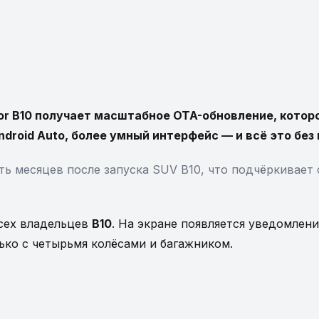
or B10 получает масштабное OTA-обновление, котор
droid Auto, более умный интерфейс — и всё это без 
ть месяцев после запуска SUV B10, что подчёркивает
сех владельцев
B10
. На экране появляется уведомлен
лько с четырьмя колёсами и багажником.