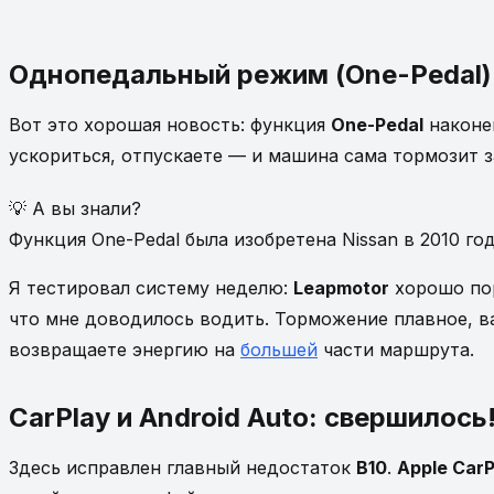
Однопедальный режим (One-Pedal):
Вот это хорошая новость: функция
One-Pedal
наконец
ускориться, отпускаете — и машина сама тормозит з
💡 А вы знали?
Функция One-Pedal была изобретена Nissan в 2010 го
Я тестировал систему неделю:
Leapmotor
хорошо пор
что мне доводилось водить. Торможение плавное, ва
возвращаете энергию на
большей
части маршрута.
CarPlay и Android Auto: свершилось
Здесь исправлен главный недостаток
B10
.
Apple CarP