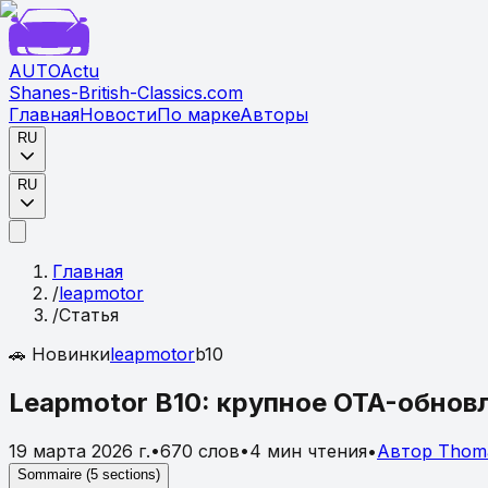
AUTO
Actu
Shanes-British-Classics.com
Главная
Новости
По марке
Авторы
RU
RU
Главная
/
leapmotor
/
Статья
🚗
Новинки
leapmotor
b10
Leapmotor B10: крупное OTA-обнов
19 марта 2026 г.
•
670
слов
•
4
мин чтения
•
Автор
Thom
Sommaire (
5
sections)