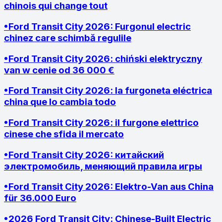
chinois qui change tout
•
Ford Transit City 2026: Furgonul electric
chinez care schimbă regulile
•
Ford Transit City 2026: chiński elektryczny
van w cenie od 36 000 €
•
Ford Transit City 2026: la furgoneta eléctrica
china que lo cambia todo
•
Ford Transit City 2026: il furgone elettrico
cinese che sfida il mercato
•
Ford Transit City 2026: китайский
электромобиль, меняющий правила игры
•
Ford Transit City 2026: Elektro-Van aus China
für 36.000 Euro
•
2026 Ford Transit City: Chinese-Built Electric