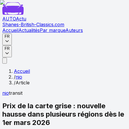
AUTO
Actu
Shanes-British-Classics.com
Accueil
Actualités
Par marque
Auteurs
FR
FR
Accueil
/
nio
/
Article
nio
transit
Prix de la carte grise : nouvelle
hausse dans plusieurs régions dès le
1er mars 2026