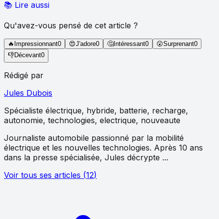
📚 Lire aussi
Qu'avez-vous pensé de cet article ?
🔥
Impressionnant
0
😍
J'adore
0
🤔
Intéressant
0
😮
Surprenant
0
👎
Décevant
0
Rédigé par
Jules Dubois
Spécialiste
électrique, hybride, batterie, recharge,
autonomie, technologies, electrique, nouveaute
Journaliste automobile passionné par la mobilité
électrique et les nouvelles technologies. Après 10 ans
dans la presse spécialisée, Jules décrypte ...
Voir tous ses articles
(
12
)