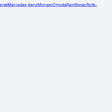
rati
Mercedes-benz
Morgan
Omoda
Ram
Rimac
Rolls-