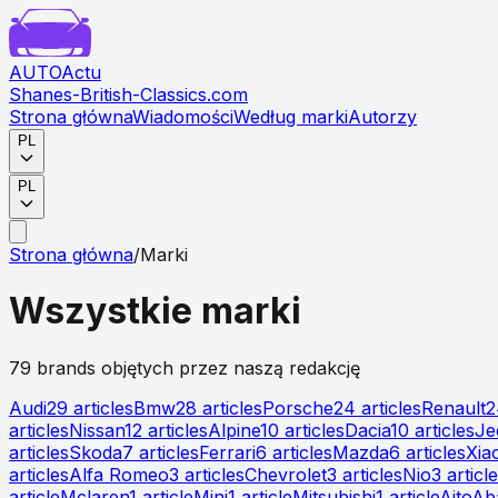
AUTO
Actu
Shanes-British-Classics.com
Strona główna
Wiadomości
Według marki
Autorzy
PL
PL
Strona główna
/
Marki
Wszystkie marki
79
brand
s
objętych
przez naszą redakcję
Audi
29
article
s
Bmw
28
article
s
Porsche
24
article
s
Renault
2
article
s
Nissan
12
article
s
Alpine
10
article
s
Dacia
10
article
s
Je
article
s
Skoda
7
article
s
Ferrari
6
article
s
Mazda
6
article
s
Xia
article
s
Alfa Romeo
3
article
s
Chevrolet
3
article
s
Nio
3
article
article
Mclaren
1
article
Mini
1
article
Mitsubishi
1
article
Aito
Ab