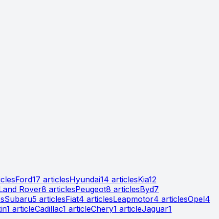
icle
s
Ford
17
article
s
Hyundai
14
article
s
Kia
12
Land Rover
8
article
s
Peugeot
8
article
s
Byd
7
e
s
Subaru
5
article
s
Fiat
4
article
s
Leapmotor
4
article
s
Opel
4
in
1
article
Cadillac
1
article
Chery
1
article
Jaguar
1