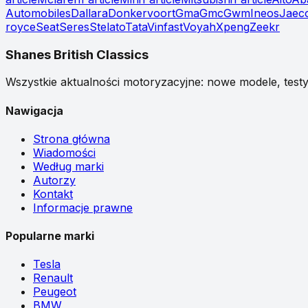
Automobiles
Dallara
Donkervoort
Gma
Gmc
Gwm
Ineos
Jaec
royce
Seat
Seres
Stelato
Tata
Vinfast
Voyah
Xpeng
Zeekr
Shanes British Classics
Wszystkie aktualności motoryzacyjne: nowe modele, testy,
Nawigacja
Strona główna
Wiadomości
Według marki
Autorzy
Kontakt
Informacje prawne
Popularne marki
Tesla
Renault
Peugeot
BMW