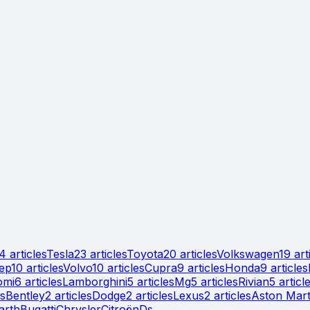
4
article
s
Tesla
23
article
s
Toyota
20
article
s
Volkswagen
19
art
ep
10
article
s
Volvo
10
article
s
Cupra
9
article
s
Honda
9
article
s
omi
6
article
s
Lamborghini
5
article
s
Mg
5
article
s
Rivian
5
articl
s
Bentley
2
article
s
Dodge
2
article
s
Lexus
2
article
s
Aston Mart
arth
Bugatti
Chrysler
Citroën
Ds