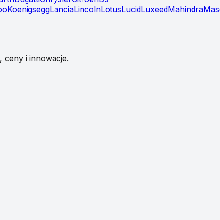
oo
Koenigsegg
Lancia
Lincoln
Lotus
Lucid
Luxeed
Mahindra
Mase
 ceny i innowacje.