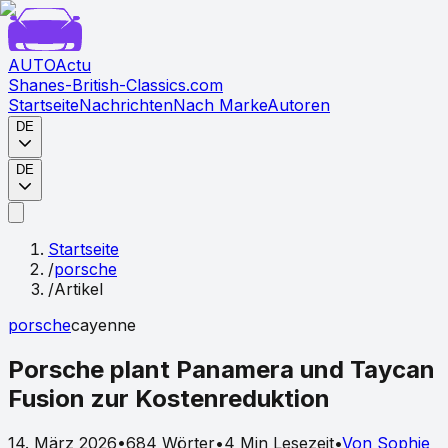
AUTO
Actu
Shanes-British-Classics.com
Startseite
Nachrichten
Nach Marke
Autoren
DE
DE
Startseite
/
porsche
/
Artikel
porsche
cayenne
Porsche plant Panamera und Taycan
Fusion zur Kostenreduktion
14. März 2026
•
684
Wörter
•
4
Min Lesezeit
•
Von
Sophie