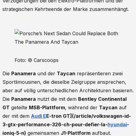
Verzögerungen bei den Elektro-Plattformen und der
strategischen Kehrtwende der Marke zusammenhängt.
Foto: © Carscoops
Die
Panamera
und der
Taycan
repräsentieren zwei
Sportlimousinen, die dieselbe Zielgruppe ansprechen,
aber auf völlig unterschiedlichen Architekturen basieren.
Die
Panamera
nutzt die mit dem
Bentley Continental
GT
geteilte
MSB-Plattform
, während der
Taycan
auf
der mit dem
Audi E
E-tron GT](/article/volkswagen-id-
3-gtx-performance-326-ch-pour-defier-la-
hyundai
-
ioniq-5-n)
gemeinsamen
J1-Plattform
aufbaut.