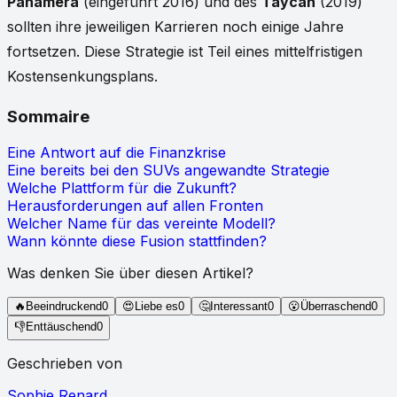
Panamera
(eingeführt 2016) und des
Taycan
(2019)
sollten ihre jeweiligen Karrieren noch einige Jahre
fortsetzen. Diese Strategie ist Teil eines mittelfristigen
Kostensenkungsplans.
Sommaire
Eine Antwort auf die Finanzkrise
Eine bereits bei den SUVs angewandte Strategie
Welche Plattform für die Zukunft?
Herausforderungen auf allen Fronten
Welcher Name für das vereinte Modell?
Wann könnte diese Fusion stattfinden?
Was denken Sie über diesen Artikel?
🔥
Beeindruckend
0
😍
Liebe es
0
🤔
Interessant
0
😮
Überraschend
0
👎
Enttäuschend
0
Geschrieben von
Sophie Renard