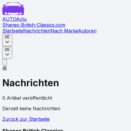
AUTO
Actu
Shanes-British-Classics.com
Startseite
Nachrichten
Nach Marke
Autoren
DE
DE
📰
Nachrichten
0
Artikel
veröffentlicht
Derzeit keine Nachrichten
Zurück zur Startseite
Shanes British Classics