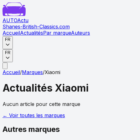
AUTO
Actu
Shanes-British-Classics.com
Accueil
Actualités
Par marque
Auteurs
FR
FR
Accueil
/
Marques
/
Xiaomi
Actualités
Xiaomi
Aucun article pour cette marque
← Voir toutes les marques
Autres marques