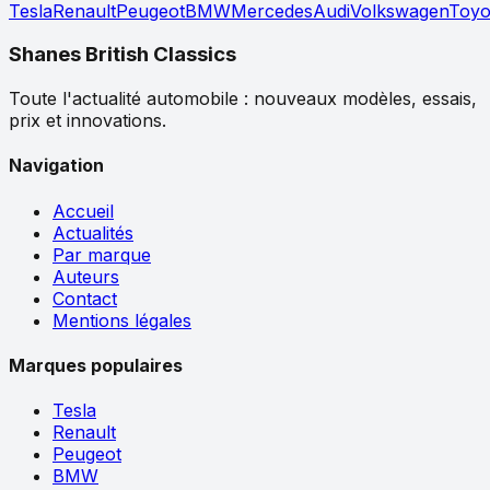
Tesla
Renault
Peugeot
BMW
Mercedes
Audi
Volkswagen
Toyo
Shanes British Classics
Toute l'actualité automobile : nouveaux modèles, essais,
prix et innovations.
Navigation
Accueil
Actualités
Par marque
Auteurs
Contact
Mentions légales
Marques populaires
Tesla
Renault
Peugeot
BMW