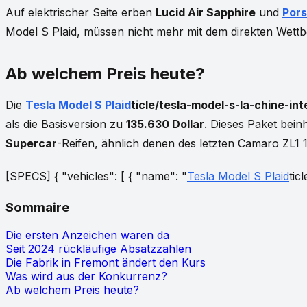
Auf elektrischer Seite erben
Lucid Air Sapphire
und
Por
Model S Plaid, müssen nicht mehr mit dem direkten Wettb
Ab welchem Preis heute?
Die
Tesla Model S Plaid
ticle/tesla-model-s-la-chine-in
als die Basisversion zu
135.630 Dollar
. Dieses Paket bei
Supercar
-Reifen, ähnlich denen des letzten Camaro ZL1
[SPECS] { "vehicles": [ { "name": "
Tesla Model S Plaid
tic
Sommaire
Die ersten Anzeichen waren da
Seit 2024 rückläufige Absatzzahlen
Die Fabrik in Fremont ändert den Kurs
Was wird aus der Konkurrenz?
Ab welchem Preis heute?