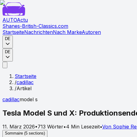
AUTO
Actu
Shanes-British-Classics.com
Startseite
Nachrichten
Nach Marke
Autoren
DE
DE
Startseite
/
cadillac
/
Artikel
cadillac
model s
Tesla Model S und X: Produktionsend
11. März 2026
•
713
Wörter
•
4
Min Lesezeit
•
Von
Sophie
Re
Sommaire (
5
sections)