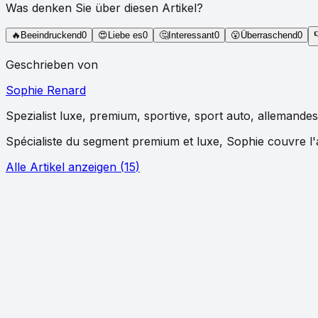
Was denken Sie über diesen Artikel?
🔥
Beeindruckend
0
😍
Liebe es
0
🤔
Interessant
0
😮
Überraschend
0
Geschrieben von
Sophie Renard
Spezialist
luxe, premium, sportive, sport auto, allemandes
Spécialiste du segment premium et luxe, Sophie couvre l'
Alle Artikel anzeigen
(
15
)