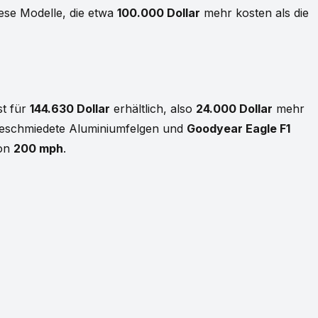
iese Modelle, die etwa
100.000 Dollar
mehr kosten als die
st für
144.630 Dollar
erhältlich, also
24.000 Dollar
mehr
, geschmiedete Aluminiumfelgen und
Goodyear Eagle F1
von
200 mph
.