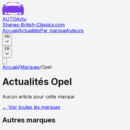
AUTO
Actu
Shanes-British-Classics.com
Accueil
Actualités
Par marque
Auteurs
FR
FR
Accueil
/
Marques
/
Opel
Actualités
Opel
Aucun article pour cette marque
← Voir toutes les marques
Autres marques