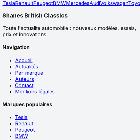
Tesla
Renault
Peugeot
BMW
Mercedes
Audi
Volkswagen
Toyo
Shanes British Classics
Toute l'actualité automobile : nouveaux modèles, essais,
prix et innovations.
Navigation
Accueil
Actualités
Par marque
Auteurs
Contact
Mentions légales
Marques populaires
Tesla
Renault
Peugeot
BMW