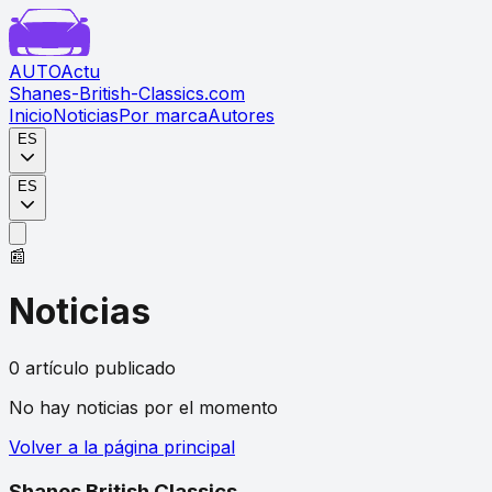
AUTO
Actu
Shanes-British-Classics.com
Inicio
Noticias
Por marca
Autores
ES
ES
📰
Noticias
0
artículo
publicado
No hay noticias por el momento
Volver a la página principal
Shanes British Classics