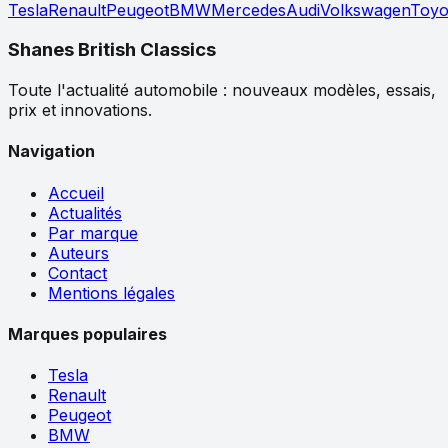
Tesla
Renault
Peugeot
BMW
Mercedes
Audi
Volkswagen
Toyo
Shanes British Classics
Toute l'actualité automobile : nouveaux modèles, essais,
prix et innovations.
Navigation
Accueil
Actualités
Par marque
Auteurs
Contact
Mentions légales
Marques populaires
Tesla
Renault
Peugeot
BMW