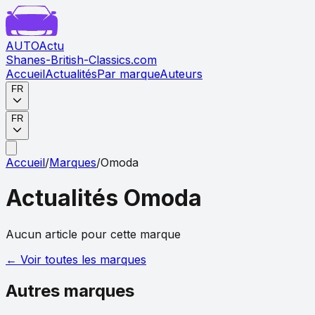
AUTO
Actu
Shanes-British-Classics.com
Accueil
Actualités
Par marque
Auteurs
FR
FR
Accueil
/
Marques
/
Omoda
Actualités
Omoda
Aucun article pour cette marque
← Voir toutes les marques
Autres marques