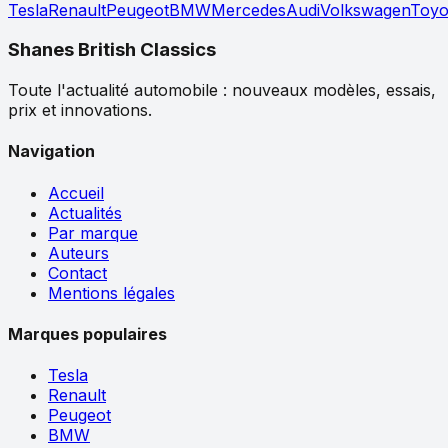
Tesla
Renault
Peugeot
BMW
Mercedes
Audi
Volkswagen
Toyo
Shanes British Classics
Toute l'actualité automobile : nouveaux modèles, essais,
prix et innovations.
Navigation
Accueil
Actualités
Par marque
Auteurs
Contact
Mentions légales
Marques populaires
Tesla
Renault
Peugeot
BMW