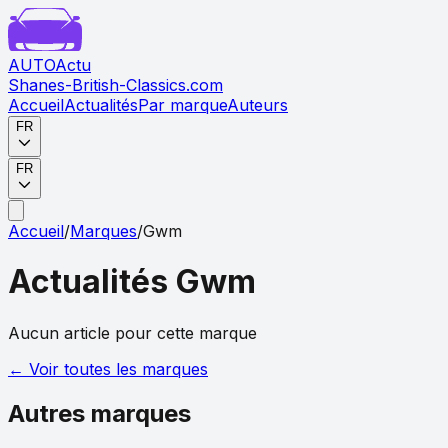
AUTO
Actu
Shanes-British-Classics.com
Accueil
Actualités
Par marque
Auteurs
FR
FR
Accueil
/
Marques
/
Gwm
Actualités
Gwm
Aucun article pour cette marque
← Voir toutes les marques
Autres marques