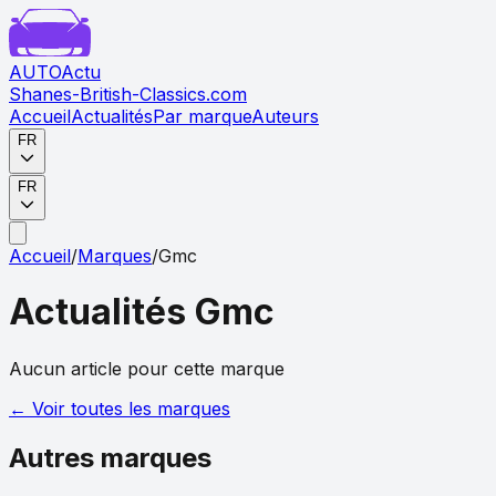
AUTO
Actu
Shanes-British-Classics.com
Accueil
Actualités
Par marque
Auteurs
FR
FR
Accueil
/
Marques
/
Gmc
Actualités
Gmc
Aucun article pour cette marque
← Voir toutes les marques
Autres marques