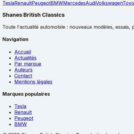
Tesla
Renault
Peugeot
BMW
Mercedes
Audi
Volkswagen
Toyo
Shanes British Classics
Toute l'actualité automobile : nouveaux modèles, essais, p
Navigation
Accueil
Actualités
Par marque
Auteurs
Contact
Mentions légales
Marques populaires
Tesla
Renault
Peugeot
BMW