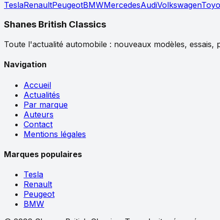
Tesla
Renault
Peugeot
BMW
Mercedes
Audi
Volkswagen
Toyo
Shanes British Classics
Toute l'actualité automobile : nouveaux modèles, essais, p
Navigation
Accueil
Actualités
Par marque
Auteurs
Contact
Mentions légales
Marques populaires
Tesla
Renault
Peugeot
BMW