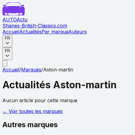
AUTO
Actu
Shanes-British-Classics.com
Accueil
Actualités
Par marque
Auteurs
FR
FR
Accueil
/
Marques
/
Aston-martin
Actualités
Aston-martin
Aucun article pour cette marque
← Voir toutes les marques
Autres marques